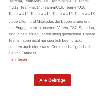
Herren4
,
Team-Mini-U10
,
Team-Mini-U11
,
Team-
mU12
,
Team-mU14
,
Team-mU16
,
Team-mU18
,
Team-wU12
,
Team-wU14
,
Team-wU16
,
Team-wU18
Liebe Eltern und Mitglieder, die Begeisterung und
das Engagement in unserem Verein, TSC-Spandau,
sind in den letzten Jahren stetig gewachsen. Unsere
Teams haben nicht nur sportlich beeindruckt,
sondern auch eine starke Gemeinschaft geschaffen,
die von Fairness,...
mehr lesen
Alle Beiträge