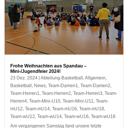
Frohe Weihnachten aus Spandau –
Mini-/Jugendfeier 2024!
23 Dez. 2024
|
Abteilung-Basketball
,
Allgemein
,
Basketball
,
News
,
Team-Damen1
,
Team-Damen2
,
Team-Herren1
,
Team-Herren2
,
Team-Herren3
,
Team-
Herren4
,
Team-Mini-U10
,
Team-Mini-U11
,
Team-
mU12
,
Team-mU14
,
Team-mU16
,
Team-mU18
,
Team-wU12
,
Team-wU14
,
Team-wU16
,
Team-wU18
Am vergangenen Samstag fand unsere letzte