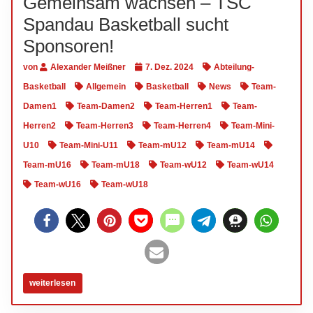
Gemeinsam wachsen – TSC
Spandau Basketball sucht
Sponsoren!
von
Alexander Meißner
7. Dez. 2024
Abteilung-
Basketball
Allgemein
Basketball
News
Team-
Damen1
Team-Damen2
Team-Herren1
Team-
Herren2
Team-Herren3
Team-Herren4
Team-Mini-
U10
Team-Mini-U11
Team-mU12
Team-mU14
Team-mU16
Team-mU18
Team-wU12
Team-wU14
Team-wU16
Team-wU18
weiterlesen