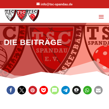
info@tsc-spandau.de
DIE BEITRÄGE