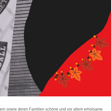
ern sowie deren Familien schöne und vor allem erholsame