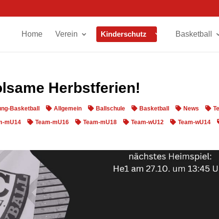
Home
Verein
Kinderschutz
Basketball
lsame Herbstferien!
ung-Basketball
Allgemein
Ballschule
Basketball
News
T
m-mU14
Team-mU16
Team-mU18
Team-wU12
Team-wU14