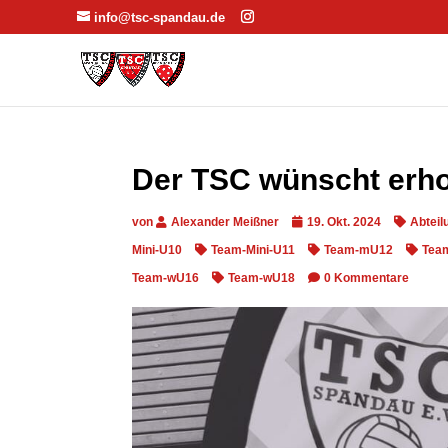
info@tsc-spandau.de
Der TSC wünscht erho
von
Alexander Meißner
19. Okt. 2024
Abteil
Mini-U10
Team-Mini-U11
Team-mU12
Tea
Team-wU16
Team-wU18
0 Kommentare