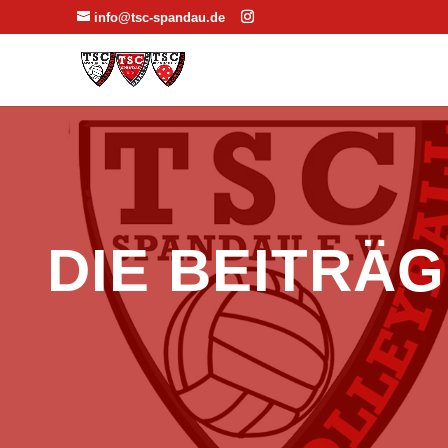
info@tsc-spandau.de
DIE BEITRÄ