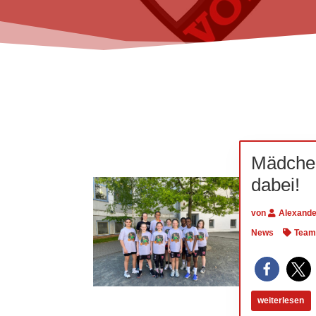
Mädchen
dabei!
von
Alexande
News
Team
weiterlesen