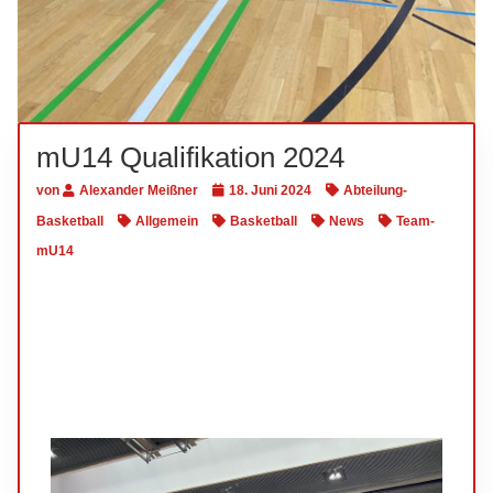
mU14 Qualifikation 2024
von
Alexander Meißner
18. Juni 2024
Abteilung-
Basketball
Allgemein
Basketball
News
Team-
mU14