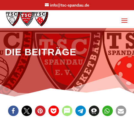
info@tsc-spandau.de
DIE BEITRÄGE