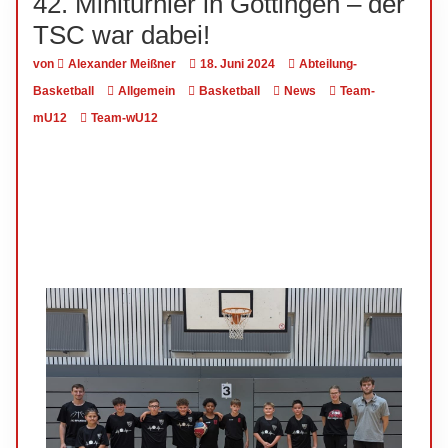
42. Miniturnier in Göttingen – der
TSC war dabei!
von
Alexander Meißner
18. Juni 2024
Abteilung-
Basketball
Allgemein
Basketball
News
Team-
mU12
Team-wU12