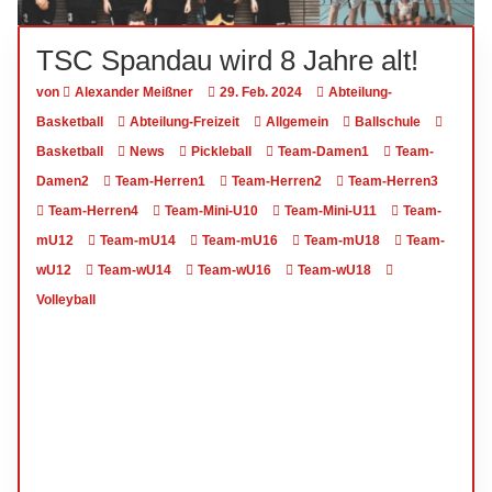
TSC Spandau wird 8 Jahre alt!
von
Alexander Meißner
29. Feb. 2024
Abteilung-
Basketball
Abteilung-Freizeit
Allgemein
Ballschule
Basketball
News
Pickleball
Team-Damen1
Team-
Damen2
Team-Herren1
Team-Herren2
Team-Herren3
Team-Herren4
Team-Mini-U10
Team-Mini-U11
Team-
mU12
Team-mU14
Team-mU16
Team-mU18
Team-
wU12
Team-wU14
Team-wU16
Team-wU18
Volleyball