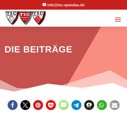
info@tsc-spandau.de
DIE BEITRÄGE